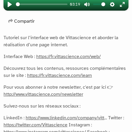
03:19
Play
Mute
Settings
Ente
full
Compartir
Tutoriel sur l’interface web de Vittascience et aborder la
réalisation d’une page internet.
Interface Web :
https://fr.vittascience.com/web/
Découvrez tous les contenus, ressources complémentaires
sur le site :
https://fr.vittascience.com/learn
Pour vous abonner à notre newsletter, c'est par ici 👉
http://www.vittascience.com/newsletter
Suivez-nous sur les réseaux sociaux :
LinkedIn :
https://www.linkedin.com/company/vitt
... Twitter :
https://twitter.com/Vittascience
Instagram :
https://www.instagram.com/vittascience/
Facebook :