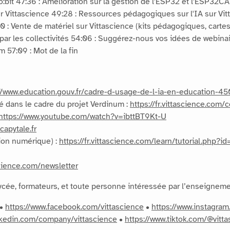
ro:bit 47:36 : Amélioration sur la gestion de l'ESP32 et l'ESP32C
r Vittascience 49:28 : Ressources pédagogiques sur l'IA sur Vitt
20 : Vente de matériel sur Vittascience (kits pédagogiques, carte
e par les collectivités 54:06 : Suggérez-nous vos idées de webinai
57:09 : Mot de la fin
://www.education.gouv.fr/cadre-d-usage-de-l-ia-en-education-4
é dans le cadre du projet Verdinum :
https://fr.vittascience.com/
https://www.youtube.com/watch?v=ibttBT9Kt-U
capytale.fr
sion numérique) :
https://fr.vittascience.com/learn/tutorial.php?i
science.com/newsletter
 lycée, formateurs, et toute personne intéressée par l’enseigne
 •
https://www.facebook.com/vittascience
•
https://www.instagram
inkedin.com/company/vittascience
•
https://www.tiktok.com/@vitt