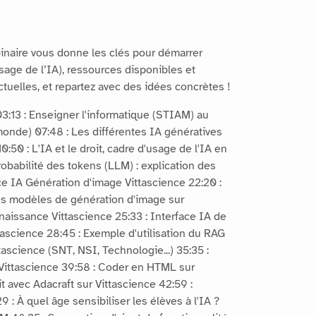
ebinaire vous donne les clés pour démarrer
sage de l’IA), ressources disponibles et
uelles, et repartez avec des idées concrètes !
03:13 : Enseigner l'informatique (STIAM) au
le monde) 07:48 : Les différentes IA génératives
:50 : L'IA et le droit, cadre d'usage de l'IA en
robabilité des tokens (LLM) : explication des
ce IA Génération d'image Vittascience 22:20 :
es modèles de génération d'image sur
naissance Vittascience 25:33 : Interface IA de
ascience 28:45 : Exemple d'utilisation du RAG
tascience (SNT, NSI, Technologie...) 35:35 :
 Vittascience 39:58 : Coder en HTML sur
t avec Adacraft sur Vittascience 42:59 :
: À quel âge sensibiliser les élèves à l'IA ?