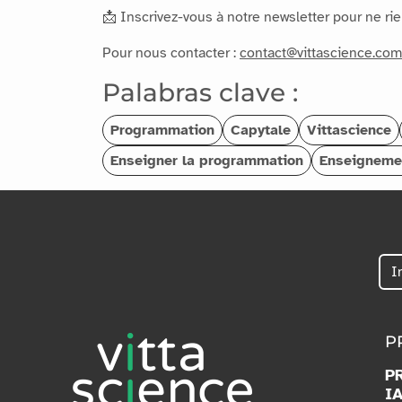
📩 Inscrivez-vous à notre newsletter pour ne ri
Pour nous contacter :
contact@vittascience.com
Palabras clave :
Programmation
Capytale
Vittascience
Enseigner la programmation
Enseigneme
P
P
I