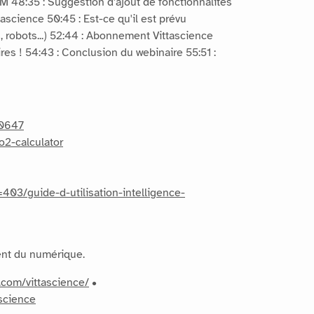
AM 48:35 : Suggestion d'ajout de fonctionnalités
ascience 50:45 : Est-ce qu'il est prévu
s, robots...) 52:44 : Abonnement Vittascience
res ! 54:43 : Conclusion du webinaire 55:51 :
50647
co2-calculator
d=403/guide-d-utilisation-intelligence-
ment du numérique.
.com/vittascience/
•
ascience