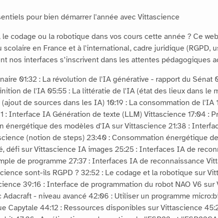
sentiels pour bien démarrer l'année avec Vittascience
lle, le codage ou la robotique dans vos cours cette année ? Ce w
scolaire en France et à l'international, cadre juridique (RGPD, u
 nos interfaces s’inscrivent dans les attentes pédagogiques act
ire 01:32 : La révolution de l'IA générative - rapport du Sénat 
inition de l'IA 05:55 : La littératie de l'IA (état des lieux dans 
(ajout de sources dans les IA) 10:19 : La consommation de l'IA 10
11 : Interface IA Génération de texte (LLM) Vittascience 17:04 : P
n énergétique des modèles d'IA sur Vittascience 21:38 : Interfa
ascience (notion de steps) 23:40 : Consommation énergétique d
, défi sur Vittascience IA images 25:25 : Interfaces IA de recon
mple de programme 27:37 : Interfaces IA de reconnaissance Vitt
science sont-ils RGPD ? 32:52 : Le codage et la robotique sur Vit
science 39:16 : Interface de programmation du robot NAO V6 sur
c Adacraft - niveau avancé 42:06 : Utiliser un programme micro:bi
Capytale 44:12 : Ressources disponibles sur Vittascience 45:29 