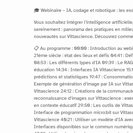
🎓 Webinaire – IA, codage et robotique : les es
Vous souhaitez intégrer l'intelligence artificie
sereinement : panorama des pratiques en milieu 
nouveautés sur Vittascience. Découvrez comment
📋 Au programme : 00:00 : Introduction au webina
21ème siècle : état des lieux et défis 04:41 : Déf
08:53 : Les différents types d'IA 09:39 : Le RAG 
éducation 14:34 : Interfaces IA Vittascience 15:
prédictions et statistiques 19:47 : Consommatio
Exemple de génération d'image par IA sur Vitt
Vittascience 24:12 : Créations de la communauté
reconnaissance d'images sur Vittascience : exe
en contexte éducatif 29:50 : Les outils de Vitta
Interface de programmation micro:bit sur Vitta
Vittascience 40:21 : Utiliser un modèle d'IA ave
Interfaces disponibles sur le commun numérique 