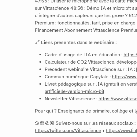
47:05 : Utiliser le microphone avec la carte mic
sur Vittascience 48:50 : Démo IA et micro:bit su
d'intégrer d'autres capteurs que les grove ? 51:
Premium : fonctionnalités, tarif, prise en charg
Financement Abonnement Vittascience Premium 
🔗 Liens présentés dans le webinaire :
Cadre d'usage de l'IA en éducation :
https
Calculateur de CO2 Vittascience, développ
Précédent webinaire Vittascience sur l'IA :
Commun numérique Capytale :
https://www.
Livret pédagogique sur l'IA (gratuit en ver
artificielle-version-micro-bit
Newsletter Vittascience :
https://www.vitta
Pour qui ? Enseignants de primaire, collège et
🫱🏻‍🫲🏽 Suivez-nous sur les réseaux sociaux :
https://twitter.com/Vittascience
•
https://www.l