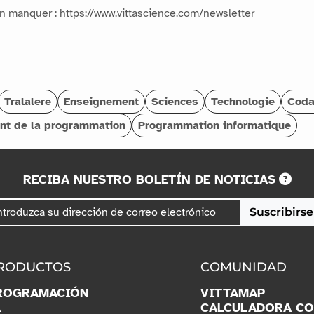
en manquer :
https://www.vittascience.com/newsletter
Tralalere
Enseignement
Sciences
Technologie
Cod
nt de la programmation
Programmation informatique
RECIBA NUESTRO BOLETÍN DE NOTICIAS
Suscribirse
RODUCTOS
COMUNIDAD
ROGRAMACIÓN
VITTAMAP
A
CALCULADORA C