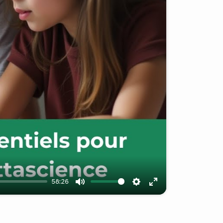
58:26
Mute
Settings
Enter
fullscreen