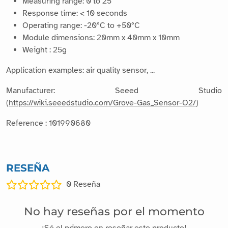
Measuring range: 0 to 25
Response time: < 10 seconds
Operating range: -20°C to +50°C
Module dimensions: 20mm x 40mm x 10mm
Weight : 25g
Application examples: air quality sensor, ...
Manufacturer: Seeed Studio
(
https://wiki.seeedstudio.com/Grove-Gas_Sensor-O2/
)
Reference : 101990680
RESEÑA
0
Reseña
No hay reseñas por el momento