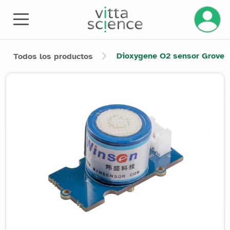
Gestiona
Dioxygene O2 sensor Grove
Todos los productos
Product image slider