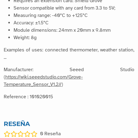
Requires an extension card: Shield Grove
Sensor compatible with any card from 3.3 to 5V;
Measuring range: -40°C to +125°C
Accuracy: ±1.5°C
Module dimensions: 24mm x 20mm x 9.8mm
Weight: 8g
Examples of uses: connected thermometer, weather station,
...
Manufacturer: Seeed Studio
(
https://wiki.seeedstudio.com/Grove-
Temperature_Sensor_V1.2//
)
Reference : 101020015
RESEÑA
0
Reseña