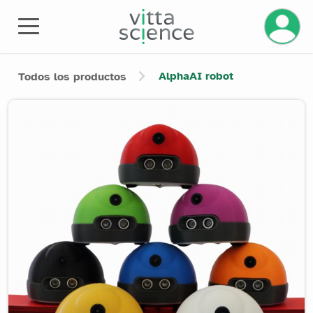
Gestiona
AlphaAI robot
Todos los productos
Product image slider