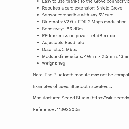
Easy to use thanks to the Grove connectivit
Requires a card extension: Shield Grove
Sensor compatible with any 5V card
Bluetooth: V2.0 + EDR 3 Mbps modulation
Sensitivity: -80 dBm
RF transmission power: +4 dBm max
Adjustable Baud rate
Data rate: 2 Mbps
Module dimensions: 40mm x 20mm x 13m
Weight: 10g
Note: The Bluetooth module may not be compatib
Examples of uses: Bluetooth speaker, ...
Manufacturer: Seeed Studio (
https://wiki.seeed
Reference : 113020008