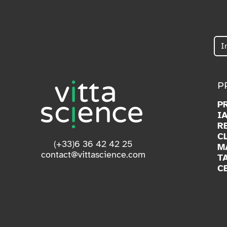
P
P
I
R
C
(+33)6 36 42 42 25
M
contact@vittascience.com
T
C