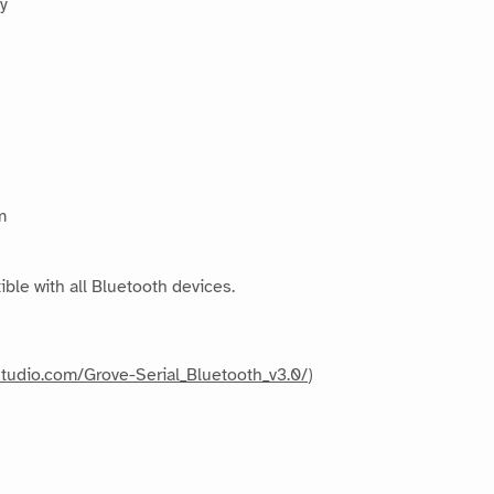
y
m
le with all Bluetooth devices.
studio.com/Grove-Serial_Bluetooth_v3.0/
)