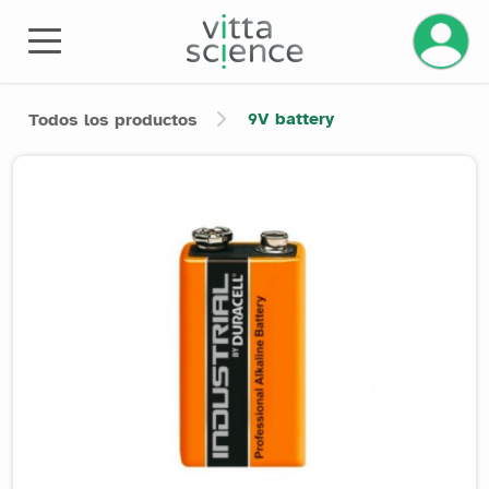
Gestiona
9V battery
Todos los productos
Product image slider