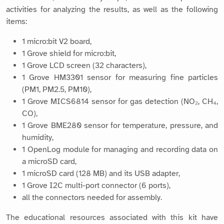
activities for analyzing the results, as well as the following
items:
1 micro:bit V2 board,
1 Grove shield for micro:bit,
1 Grove LCD screen (32 characters),
1 Grove HM3301 sensor for measuring fine particles
(PM1, PM2.5, PM10),
1 Grove MICS6814 sensor for gas detection (NO₂, CH₄,
CO),
1 Grove BME280 sensor for temperature, pressure, and
humidity,
1 OpenLog module for managing and recording data on
a microSD card,
1 microSD card (128 MB) and its USB adapter,
1 Grove I2C multi-port connector (6 ports),
all the connectors needed for assembly.
The educational resources associated with this kit have