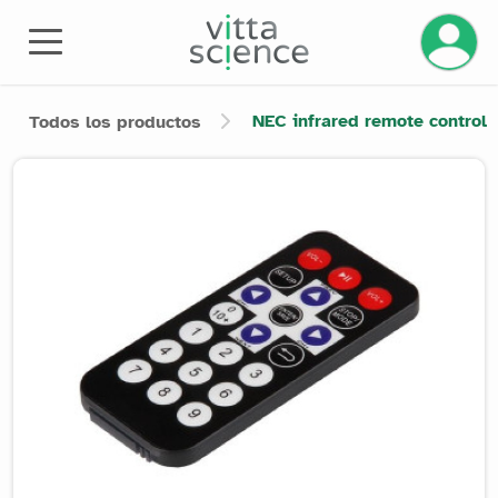
Gestiona
NEC infrared remote control
Todos los productos
Product image slider