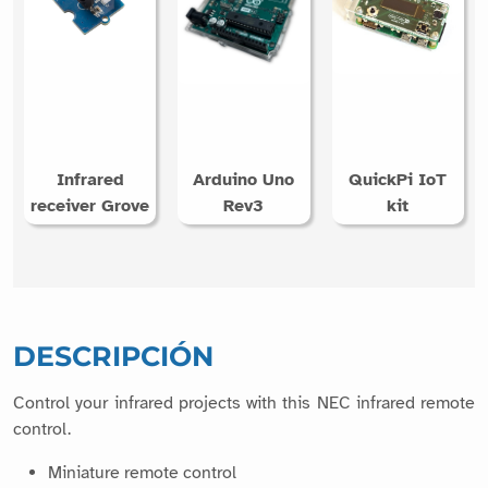
También pueden interesarle
estos productos
Infrared
Arduino Uno
QuickPi IoT
receiver Grove
Rev3
kit