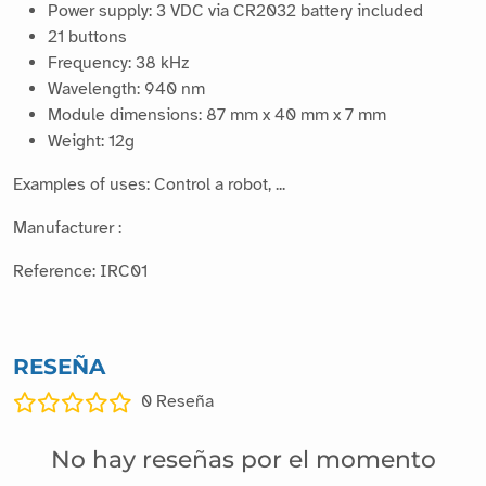
DESCRIPCIÓN
Control your infrared projects with this NEC infrared remote
control.
Miniature remote control
Power supply: 3 VDC via CR2032 battery included
21 buttons
Frequency: 38 kHz
Wavelength: 940 nm
Module dimensions: 87 mm x 40 mm x 7 mm
Weight: 12g
Examples of uses: Control a robot, ...
Manufacturer :
Reference: IRC01