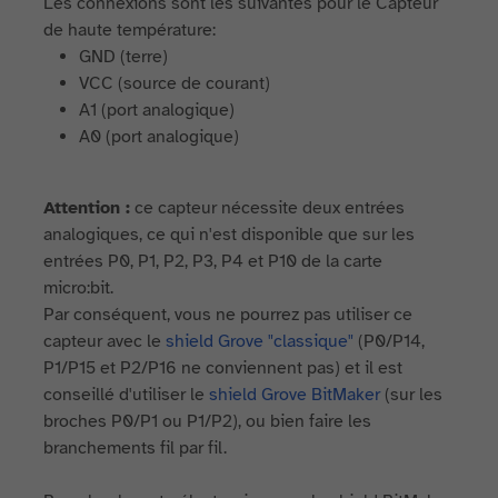
Les connexions sont les suivantes pour le Capteur
de haute température:
GND (terre)
VCC (source de courant)
A1 (port analogique)
A0 (port analogique)
Attention :
ce capteur nécessite deux entrées
analogiques, ce qui n'est disponible que sur les
entrées P0, P1, P2, P3, P4 et P10 de la carte
micro:bit.
Par conséquent, vous ne pourrez pas utiliser ce
capteur avec le
shield Grove "classique"
(P0/P14,
P1/P15 et P2/P16 ne conviennent pas) et il est
conseillé d'utiliser le
shield Grove BitMaker
(sur les
broches P0/P1 ou P1/P2), ou bien faire les
branchements fil par fil.