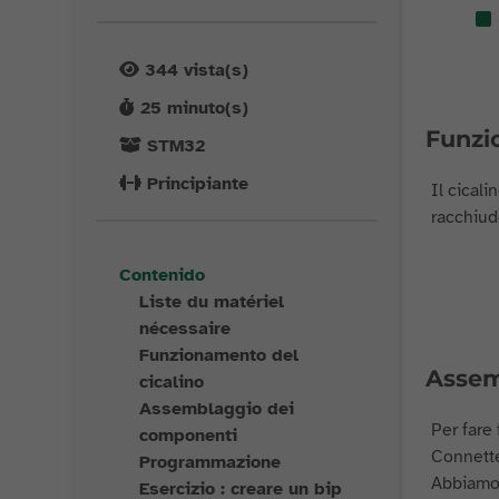
344
vista(s)
25
minuto(s)
Funzi
STM32
Principiante
Il cical
racchiud
Contenido
Liste du matériel
nécessaire
Funzionamento del
Assem
cicalino
Assemblaggio dei
Per fare
componenti
Connetter
Programmazione
Abbiamo 
Esercizio : creare un bip