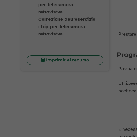
per telecamera
retrovisiva
Correzione dell’esercizio
: bip per telecamera
retrovisiva
Prestare
Prog
Imprimir el recurso
Passiamo
Utilizzer
bacheca 
È necess
piezoelet