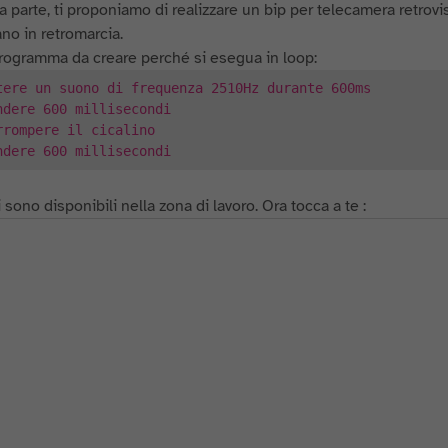
a parte, ti proponiamo di realizzare un bip per telecamera retro
no in retromarcia.
programma da creare perché si esegua in loop:
tere un suono di frequenza 2510Hz durante 600ms
ndere 600 millisecondi
rrompere il cicalino
ndere 600 millisecondi
 sono disponibili nella zona di lavoro. Ora tocca a te :