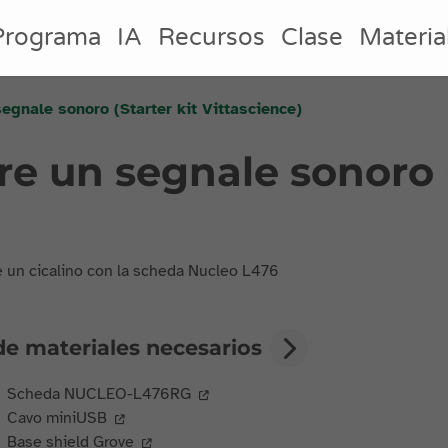
Programa
IA
Recursos
Clase
Materia
segnale sonoro (Starter kit Vittascience)
ere un segnale sonoro 
re un cicalino con la scheda Nucleo L476
de materiales necesarios
Scheda NUCLEO-L476RG
Cavo miniUSB
Base shield Grove