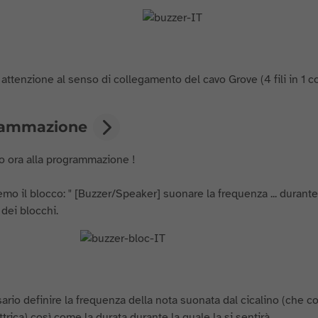
 attenzione al senso di collegamento del cavo Grove (4 fili in 1 c
rammazione
 ora alla programmazione !
emo il blocco: " [Buzzer/Speaker] suonare la frequenza ... durante
dei blocchi.
ario definire la frequenza della nota suonata dal cicalino (che 
trica) così come la durata durante la quale la si sentirà.