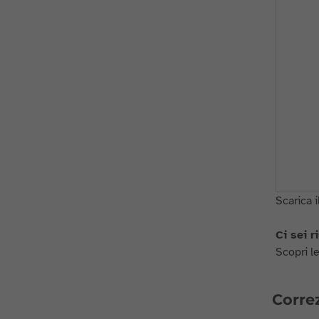
Scarica i
Ci sei 
Scopri le
Correz