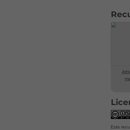
Rec
Atti
me
Lice
Este recu