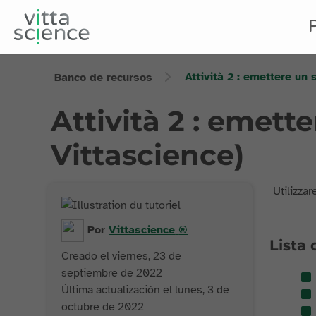
Attività 2 : emettere un 
Banco de recursos
Attività 2 : emett
Vittascience)
Utilizza
Por
Vittascience
®
Lista 
Creado el viernes, 23 de
septiembre de 2022
Última actualización el lunes, 3 de
octubre de 2022