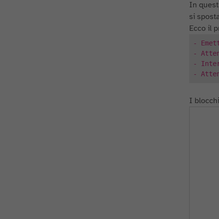
In quest
si sposta
Ecco il 
- Emet
- Atte
- Inte
- Atte
I blocchi