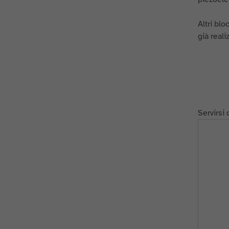
Altri blo
già reali
Servirsi