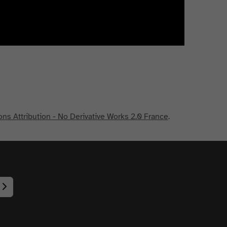
s Attribution - No Derivative Works 2.0 France
.