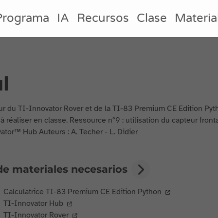
Programa
IA
Recursos
Clase
Materia
l
eur du TI-Innovator Rover et de la TI-83 Premium CE Edition Pyt
 à réaliser en classe. Ressource n°9 : utilisation du capteur fron
ator™ Hub Auteurs : A. Techer - L. Didier
de materiales necesarios
Calculatrice TI-83 Premium CE Edition Python
TI-Innovator Hub
TI-Innovator Rover