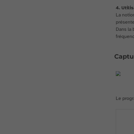
4. Utili
La notio
présenter
Dans la 
fréquenc
Captu
Le progr