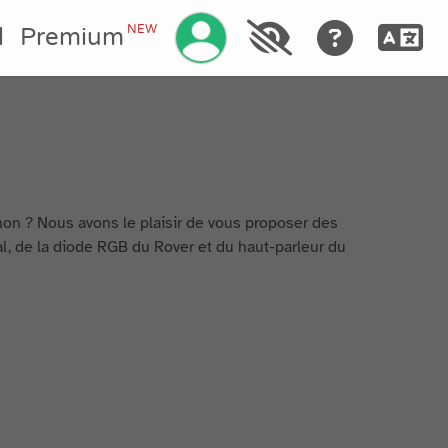
Gestionar su cuenta
NEW
l
Premium
hon ? Nous avons le plaisir de vous proposer des
tal, de la diode RGB du Rover et du haut-parleur du