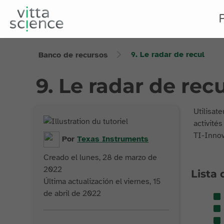
9. Le radar de recul
Banco de recursos
9. Le radar de recu
Utilisat
activités
TI-Innov
Por
Texas
Instruments
Creado el lunes, 28 de marzo de
2022
Lista 
Última actualización el viernes, 15
de abril de 2022