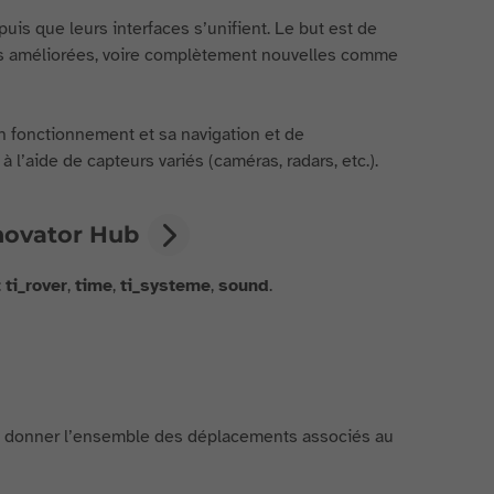
uis que leurs interfaces s’unifient. Le but est de
ités améliorées, voire complètement nouvelles comme
n fonctionnement et sa navigation et de
à l’aide de capteurs variés (caméras, radars, etc.).
nnovator Hub
:
ti_rover
,
time
,
ti_systeme
,
sound
.
 et donner l’ensemble des déplacements associés au