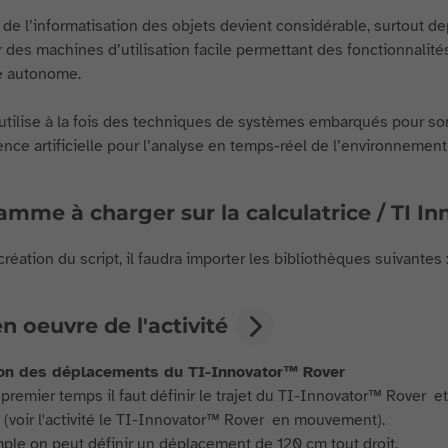
 de l’informatisation des objets devient considérable, surtout dep
r des machines d’utilisation facile permettant des fonctionnal
re autonome.
 utilise à la fois des techniques de systèmes embarqués pour so
gence artificielle pour l’analyse en temps-réel de l’environnement 
mme à charger sur la calculatrice / TI I
création du script, il faudra importer les bibliothèques suivantes 
n oeuvre de l'activité
ion des déplacements du TI-Innovator™ Rover
premier temps il faut définir le trajet du TI-Innovator™ Rover
 (voir l'activité le TI-Innovator™ Rover en mouvement).
ple on peut définir un déplacement de 120 cm tout droit.