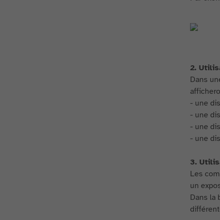
2. Utili
Dans une
afficher
- une di
- une di
- une di
- une di
3. Util
Les comp
un expos
Dans la 
différent