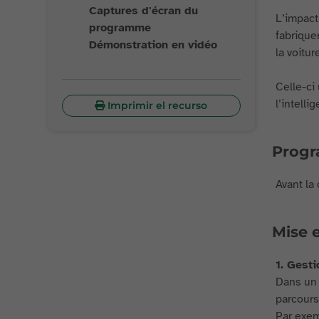
Captures d'écran du
L’impact
programme
fabrique
Démonstration en vidéo
la voitu
Celle-ci
l’intelli
Imprimir el recurso
Progra
Avant la 
Mise e
1. Gest
Dans un 
parcours
Par exem