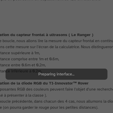
sation du capteur frontal à ultrasons ( Le Ranger )
 boucle, nous allons lire la mesure du capteur frontal en contin
ons cette mesure sur l’écran de la calculatrice. Nous distinguero
stance supérieure à 1m,
stance comprise entre 1m et 0.6m,
stance entre 0.6m et 0.2m,
stance inférieure à 0.2m.
Preparing interface...
isation de la diode RGB du TI-Innovator™ Rover
osantes RGB des couleurs peuvent faire l'objet d'une recherche
é à présenter à la classe ).
boucle précédente, dans chacun des 4 cas, nous allumons la d
e (on pourra garder le rouge pour les petites distances).