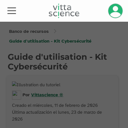
Banco de recursos
Guide d'utilisation - Kit Cybersécurité
Guide d'utilisation - Kit
Cybersécurité
Por
Vittascience
®
Creado el miércoles, 11 de febrero de 2026
Última actualización el lunes, 23 de marzo de
2026