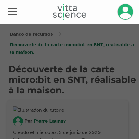
Banco de recursos
Découverte de la carte micro:bit en SNT, réalisable à
la maison.
Découverte de la carte
micro:bit en SNT, réalisable
à la maison.
Por
Pierre
Launay
Creado el miércoles, 3 de junio de 2020