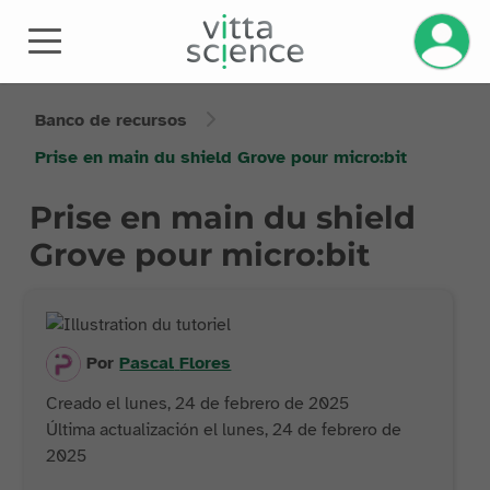
Banco de recursos
Prise en main du shield Grove pour micro:bit
Prise en main du shield
Grove pour micro:bit
Por
Pascal
Flores
Creado el lunes, 24 de febrero de 2025
Última actualización el lunes, 24 de febrero de
2025