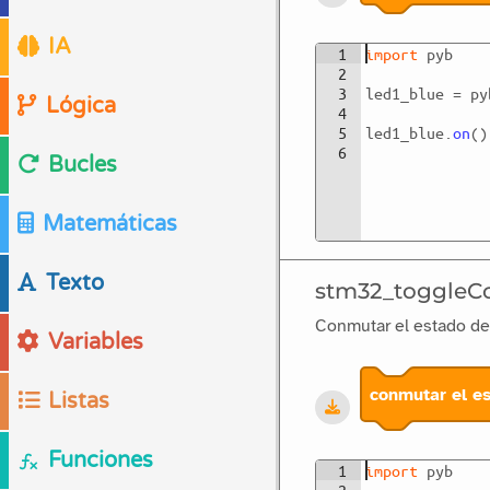
IA
1
import
pyb
2
3
led1_blue
=
py
Lógica
4
5
led1_blue
.
on
(
)
6
Bucles
Matemáticas
Texto
stm32_toggleC
Conmutar el estado de
Variables
conmutar el e
Listas
Funciones
1
import
pyb
2