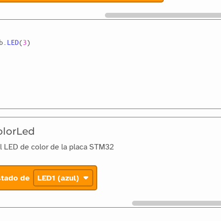
b
.
LED
(
3
)
olorLed
l LED de color de la placa STM32
stado de
LED1 (azul)