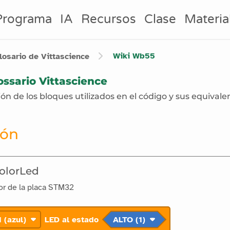
Programa
IA
Recursos
Clase
Materia
Wiki
Wb55
losario de Vittascience
ossario Vittascience
ón de los bloques utilizados en el código y sus equivale
ión
olorLed
or de la placa STM32
 (azul)
LED al estado
ALTO (1)