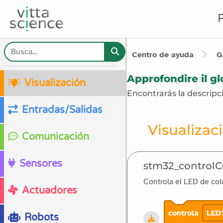
Centro de ayuda
G
Approfondire il gl
Visualización
Encontrarás la descripci
Entradas/Salidas
Visualizac
Comunicación
Sensores
stm32_controlC
Controla el LED de col
Actuadores
controla
LED1
Robots