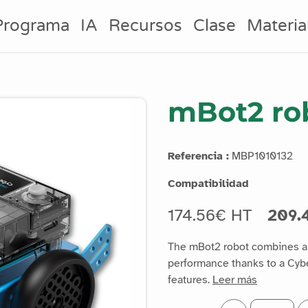
Programa
IA
Recursos
Clase
Materia
mBot2 rob
Referencia :
MBP1010132
Compatibilidad
174.56€ HT
209.
The mBot2 robot combines a h
performance thanks to a Cyb
features.
Leer más