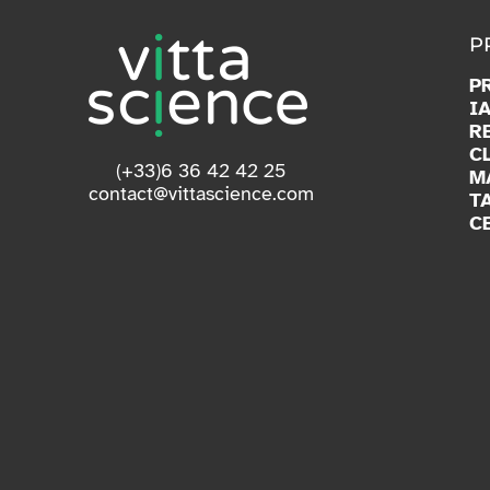
P
P
I
R
C
(+33)6 36 42 42 25
M
contact@vittascience.com
T
C