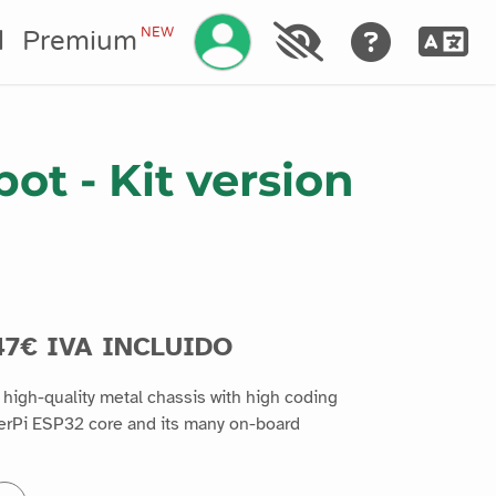
Gestionar su cuenta
NEW
l
Premium
ot - Kit version
47€ IVA INCLUIDO
igh-quality metal chassis with high coding
erPi ESP32 core and its many on-board