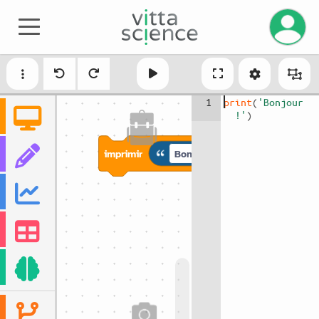
Gestiona
1
print
(
'Bonjour 
!'
)
imprimir
Bonjour !